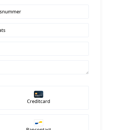
isnummer
ats
Creditcard
Bancontact