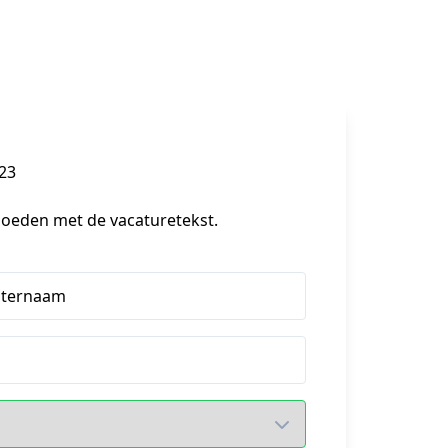
023
loeden met de vacaturetekst.
hternaam